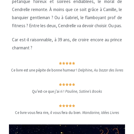
pétanque foireux et soirées endiablées, le moral de
Cendrelle remonte. À moins que ce soit grâce à Camille, le
banquier gentleman ? Ou à Gabriel, le flamboyant prof de
fitness ? Entre les deux, Cendrelle va devoir choisir. Ou pas.
Car est-il raisonnable, à 39 ans, de croire encore au prince
charmant ?





Ce livre est une pépite de bonne humeur !
Delphine, Au bazar des livres





Qu’est-ce que j’ai ri !
Pauline, Satine’s Books





Ce livre vous fera rire, il vous fera du bien.
Mandarine, Idées Livres