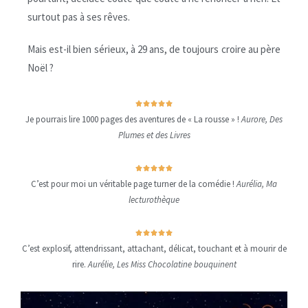
surtout pas à ses rêves.
Mais est-il bien sérieux, à 29 ans, de toujours croire au père
Noël ?





Je pourrais lire 1000 pages des aventures de « La rousse » !
Aurore, Des
Plumes et des Livres





C’est pour moi un véritable page turner de la comédie !
Aurélia, Ma
lecturothèque





C’est explosif, attendrissant, attachant, délicat, touchant et à mourir de
rire.
Aurélie, Les Miss Chocolatine bouquinent